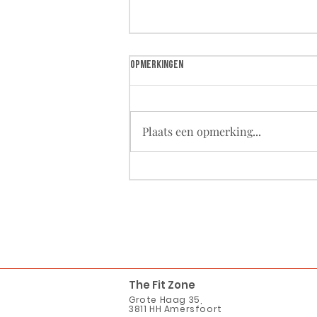
Opmerkingen
Plaats een opmerking...
Goed herstellen van je training in 4
stappen
The Fit Zone
Grote Haag 35,
3811 HH Amersfoort