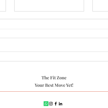
Warming up
Oefen
The Fit Zone
Your Best Move Yet!