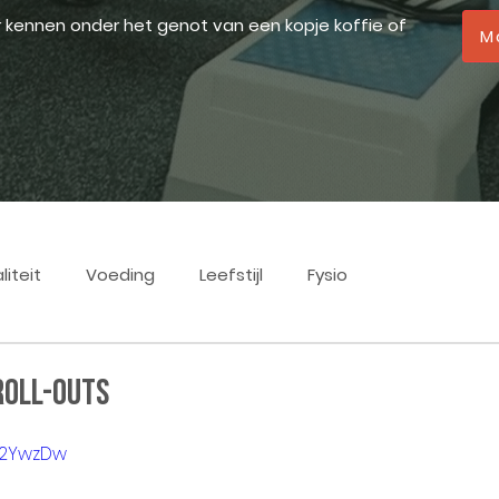
r kennen onder het genot van een kopje koffie of
M
liteit
Voeding
Leefstijl
Fysio
Roll-outs
IU2YwzDw