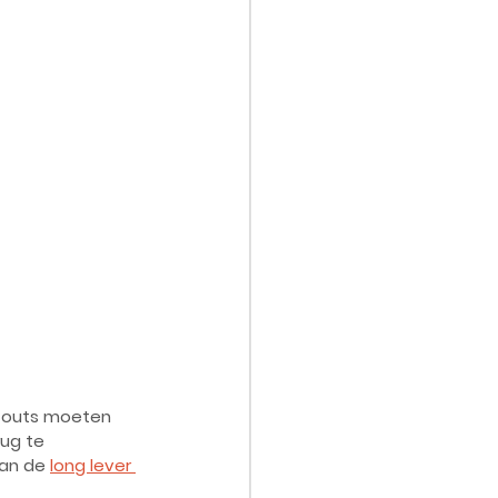
l-outs moeten 
ug te 
an de 
long lever 