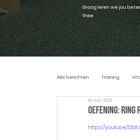
Graag leren we jou bete
thee
Alle berichten
Training
Vita
10 nov 2021
Oefening: Ring 
https://youtu.be/l2b