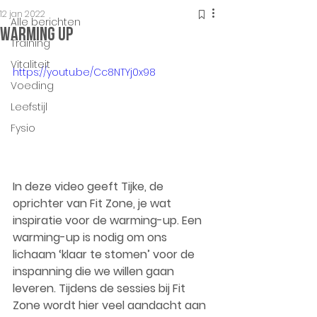
12 jan 2022
Alle berichten
Warming up
Training
Vitaliteit
https://youtu.be/Cc8NTYj0x98
Voeding
Leefstijl
Fysio
In deze video geeft Tijke, de 
oprichter van Fit Zone, je wat 
inspiratie voor de warming-up. Een 
warming-up is nodig om ons 
lichaam ‘klaar te stomen’ voor de 
inspanning die we willen gaan 
leveren. Tijdens de sessies bij Fit 
Zone wordt hier veel aandacht aan 