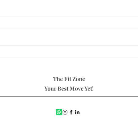
Warming up
Oefen
The Fit Zone
Your Best Move Yet!