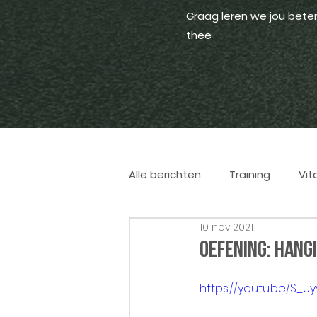
Graag leren we jou bete
thee
Alle berichten
Training
Vita
10 nov 2021
Oefening: Hangi
https://youtu.be/S_U