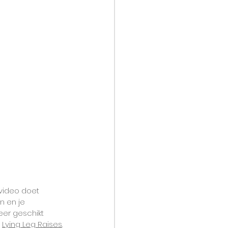
 video doet 
n en je 
er geschikt 
 
Lying Leg Raises
.