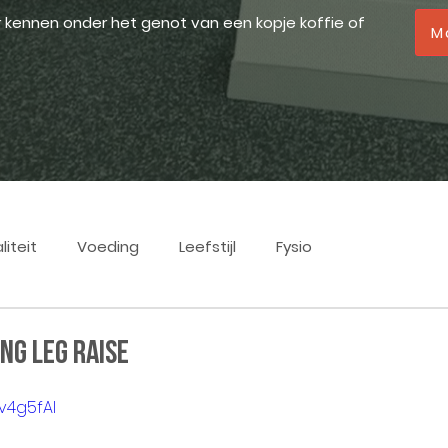
r kennen onder het genot van een kopje koffie of
M
liteit
Voeding
Leefstijl
Fysio
ng Leg Raise
yv4g5fAI