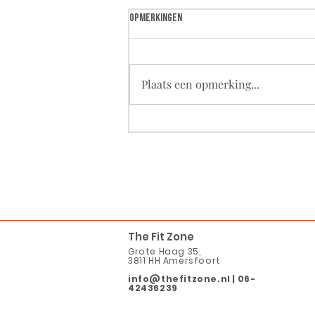
Opmerkingen
Plaats een opmerking...
Goed herstellen van je training in 4
stappen
The Fit Zone
Grote Haag 35,
3811 HH Amersfoort
info@thefitzone.nl
|
06-
42436239