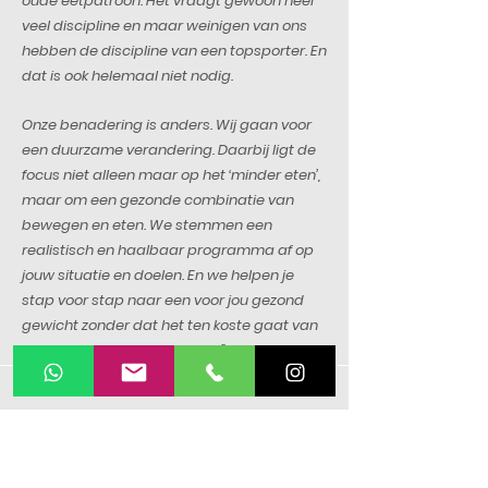
oude eetpatroon. Het vraagt gewoon heel
veel discipline en maar weinigen van ons
hebben de discipline van een topsporter. En
dat is ook helemaal niet nodig.
Onze benadering is anders. Wij gaan voor
een duurzame verandering. Daarbij ligt de
focus niet alleen maar op het ‘minder eten’,
maar om een gezonde combinatie van
bewegen en eten. We stemmen een
realistisch en haalbaar programma af op
jouw situatie en doelen. En we helpen je
stap voor stap naar een voor jou gezond
gewicht zonder dat het ten koste gaat van
je levensplezier. Integendeel!”
Opleidingen Thomas
Nutrition & Diëtetics bachelor 2017