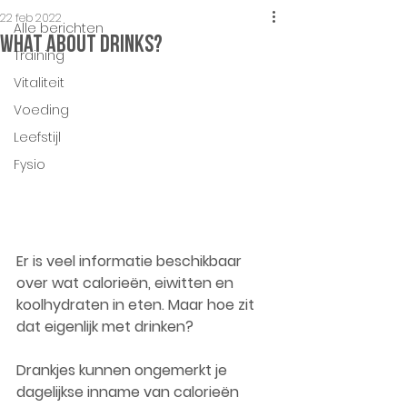
22 feb 2022
Alle berichten
What about drinks?
Training
Vitaliteit
Voeding
Leefstijl
Fysio
Er is veel informatie beschikbaar 
over wat calorieën, eiwitten en 
koolhydraten in eten. Maar hoe zit 
dat eigenlijk met drinken?
Drankjes kunnen ongemerkt je 
dagelijkse inname van calorieën 