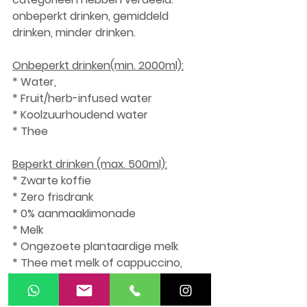
onbeperkt drinken, gemiddeld 
drinken, minder drinken.
Onbeperkt drinken(min. 2000ml):
* Water, 
* Fruit/herb-infused water 
* Koolzuurhoudend water
* Thee
Beperkt drinken (max. 500ml):
* Zwarte koffie
* Zero frisdrank
* 0% aanmaaklimonade
* Melk
* Ongezoete plantaardige melk
* Thee met melk of cappuccino, 
* Groentesapjes 
Houdt bij koffie (en thee) wel 