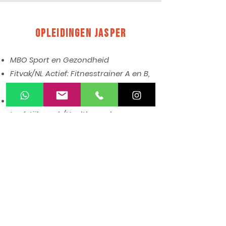
Opleidingen JAsper
MBO Sport en Gezondheid
Fitvak/NL Actief: Fitnesstrainer A en B,
Niveau 3 en 4
Chivo Opleiding
Leefstijlcoach/Healthcoach
Chivo Opleiding Vitaliteitscoach
Chivo Opleiding Personal Trainer
wie werken er nog
meer bij fit zone